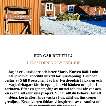
HUR GÅR DET TILL?
LJUSSTÖPNING
LYCKELJUS
Jag är er kursledare och heter Marie. Kursen hålls i min
ateljé som är specifikt inredd för ljusstöpning. Gruppen
består av 5 till 8 personer. Jag har två doppkärl i lokalen och
varje deltagare får sin egen plats vid bänken och plats i
torktorn. Efter en genomgång av metod och tips får var och
en skapa sitt eller sina projekt. Vi har allt du behöver för att
stöpa, korta eller långa vackra ljus, gilleljus, ljuskronor,
grenljus... Kreativiteten flödar, vi inspireras av varandra och
fikar naturligtvis tillsammans.