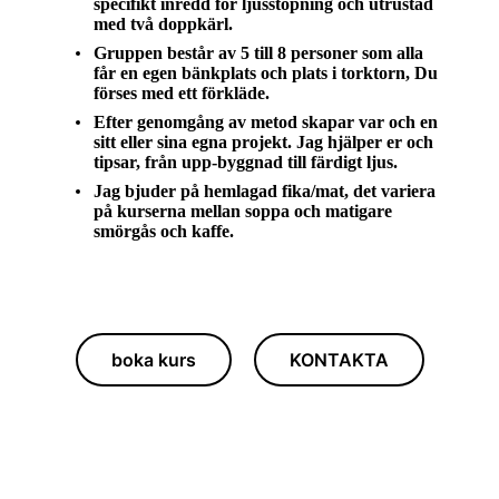
specifikt inredd för ljusstöpning och utrustad
med två doppkärl.
Gruppen består av 5 till 8 personer som alla
får en egen bänkplats och plats i torktorn, Du
förses med ett förkläde.
Efter genomgång av metod skapar var och en
sitt eller sina egna projekt. Jag hjälper er och
tipsar, från upp-byggnad till färdigt ljus.
Jag bjuder på hemlagad fika/mat, det variera
på kurserna mellan soppa och matigare
smörgås och kaffe.
boka kurs
KONTAKTA