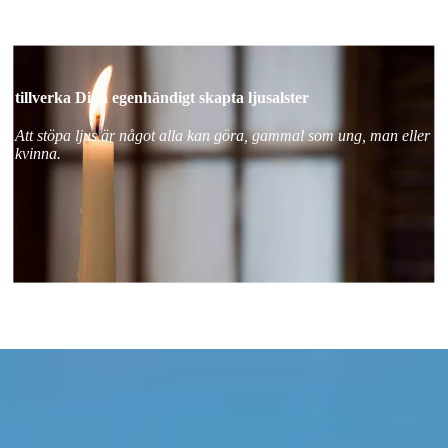
tillverka Dina egenhändigt skapta ljusalster
Att stöpa ljus är något alla kan göra, gammal som ung, man eller
kvinna.