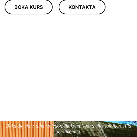
BOKA KURS
KONTAKTA
Kursen är öppen och tillgänglig
Boka dig själv,
dina kollegor,
ditt kompisgäng eller familjen.
Alla
är välkomna!