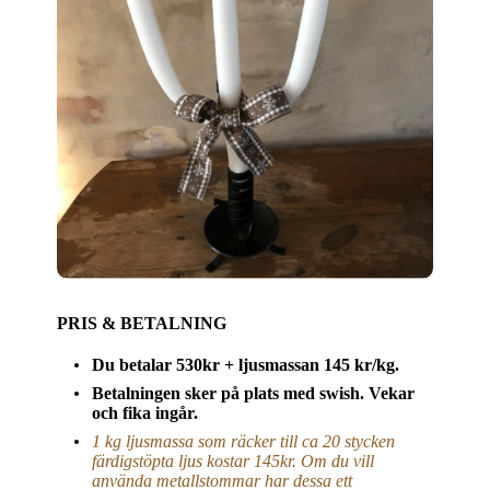
PRIS & BETALNING
Du betalar 530kr + ljusmassan 145 kr/kg.
Betalningen sker på plats med swis
h. Vekar
och fika ingår.
1 kg ljusmassa som räcker till ca 20 stycken
färdigstöpta ljus kostar 145kr. Om du vill
använda m
etallstommar har dessa ett